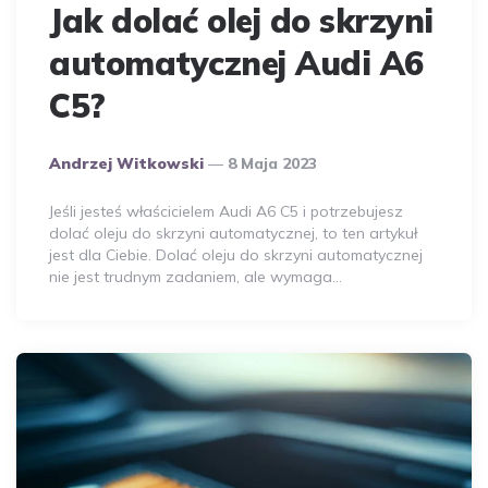
Jak dolać olej do skrzyni
automatycznej Audi A6
C5?
Opublikowany
Andrzej Witkowski
8 Maja 2023
Przez
Autora
Jeśli jesteś właścicielem Audi A6 C5 i potrzebujesz
dolać oleju do skrzyni automatycznej, to ten artykuł
jest dla Ciebie. Dolać oleju do skrzyni automatycznej
nie jest trudnym zadaniem, ale wymaga…