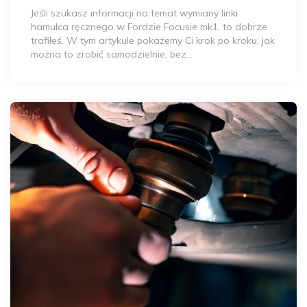
Autora
Jeśli szukasz informacji na temat wymiany linki
hamulca ręcznego w Fordzie Focusie mk1, to dobrze
trafiłeś. W tym artykule pokażemy Ci krok po kroku, jak
można to zrobić samodzielnie, bez…