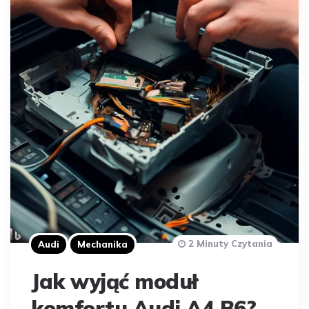
2 Minuty Czytania
Audi
Mechanika
Jak wyjąć moduł
komfortu Audi A4 B6?