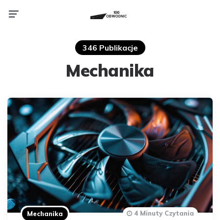
Menu
346 Publikacje
Mechanika
4 Minuty Czytania
Mechanika