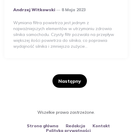
Opublikowany
Andrzej Witkowski
8 Maja 2023
Przez
Autora
Wymiana filtra powietrza jest jednym z
najważniejszych elementów w utrzymaniu zdrowia
silnika samochodu. Czysty filtr pozwala na przepływ
większej ilości powietrza do silnika, co poprawia
wydajność silnika i zmniejsza zużycie…
Stronicowanie
wpisów
Następny
Wszelkie prawa zastrzeżone.
Strona główna
Redakcja
Kontakt
Polityka prywatności