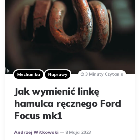
3 Minuty Czytania
Mechanika
Naprawy
Jak wymienić linkę
hamulca ręcznego Ford
Focus mk1
Opublikowany
Andrzej Witkowski
8 Maja 2023
Przez