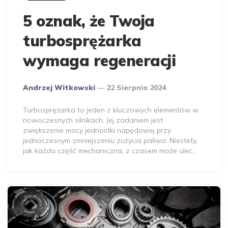
5 oznak, że Twoja
turbosprężarka
wymaga regeneracji
Opublikowany
Andrzej Witkowski
22 Sierpnia 2024
Przez
Autora
Turbosprężarka to jeden z kluczowych elementów w
nowoczesnych silnikach. Jej zadaniem jest
zwiększenie mocy jednostki napędowej przy
jednoczesnym zmniejszeniu zużycia paliwa. Niestety,
jak każda część mechaniczna, z czasem może ulec…