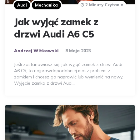
2 Minuty Czytania
Audi
Mechanika
Jak wyjąć zamek z
drzwi Audi A6 C5
Opublikowany
Andrzej Witkowski
8 Maja 2023
Przez
Autora
Jeśli zastanawiasz się, jak wyjąć zamek z drzwi Audi
A6 C5, to najprawdopodobniej masz problem z
zamkiem i chcesz go naprawić lub wymienić na nowy.
Wyjęcie zamka z drzwi Audi…