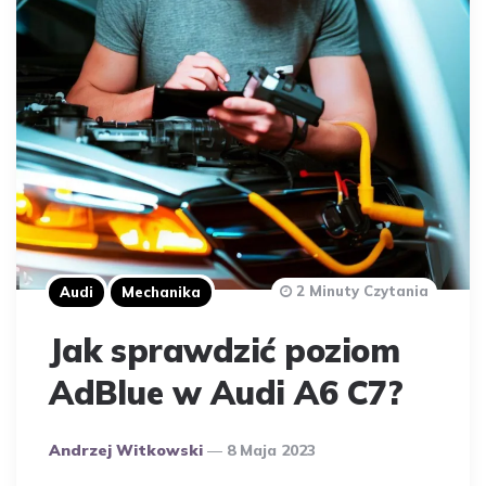
2 Minuty Czytania
Audi
Mechanika
Jak sprawdzić poziom
AdBlue w Audi A6 C7?
Opublikowany
Andrzej Witkowski
8 Maja 2023
Przez
Autora