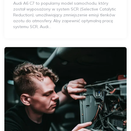
Audi A6 C7 to popularny model samochodu, który
został wyposażony w system SCR (Selective Catalytic
Reduction), umożliwiający zmniejszenie emisji tlenków
azotu do atmosfery. Aby zapewnić optymalną pracę
systemu SCR, Audi…