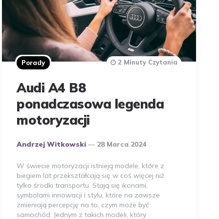
2 Minuty Czytania
Porady
Audi A4 B8
ponadczasowa legenda
motoryzacji
Opublikowany
Andrzej Witkowski
28 Marca 2024
Przez
Autora
W świecie motoryzacji istnieją modele, które z
biegiem lat przekształcają się w coś więcej niż
tylko środki transportu. Stają się ikonami,
symbolami innowacji i stylu, które na zawsze
zmieniają percepcję na to, czym może być
samochód. Jednym z takich modeli, który