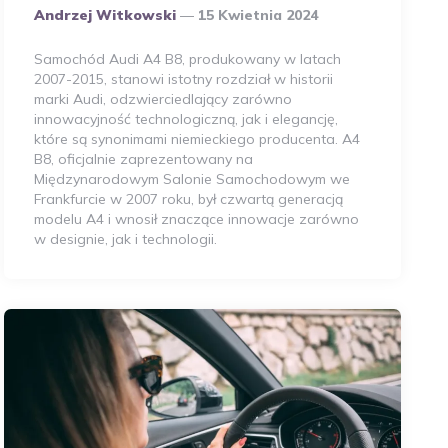
Opublikowany
Andrzej Witkowski
15 Kwietnia 2024
Przez
Autora
Samochód Audi A4 B8, produkowany w latach
2007-2015, stanowi istotny rozdział w historii
marki Audi, odzwierciedlający zarówno
innowacyjność technologiczną, jak i elegancję,
które są synonimami niemieckiego producenta. A4
B8, oficjalnie zaprezentowany na
Międzynarodowym Salonie Samochodowym we
Frankfurcie w 2007 roku, był czwartą generacją
modelu A4 i wnosił znaczące innowacje zarówno
w designie, jak i technologii.