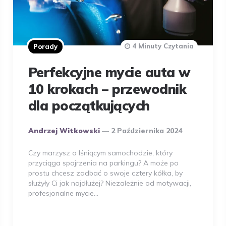
4 Minuty Czytania
Porady
Perfekcyjne mycie auta w
10 krokach – przewodnik
dla początkujących
Opublikowany
Andrzej Witkowski
2 Października 2024
Przez
Autora
Czy marzysz o lśniącym samochodzie, który
przyciąga spojrzenia na parkingu? A może po
prostu chcesz zadbać o swoje cztery kółka, by
służyły Ci jak najdłużej? Niezależnie od motywacji,
profesjonalne mycie…