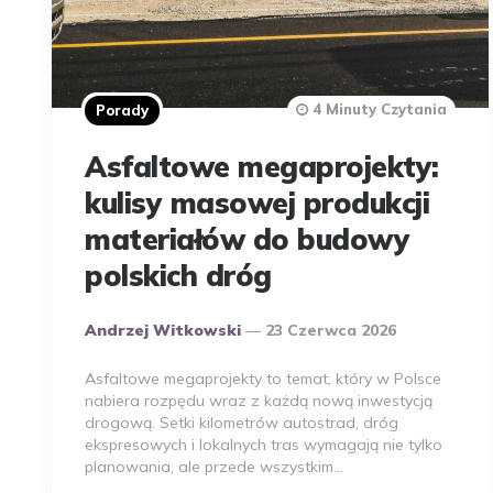
4 Minuty Czytania
Porady
Asfaltowe megaprojekty:
kulisy masowej produkcji
materiałów do budowy
polskich dróg
Opublikowany
Andrzej Witkowski
23 Czerwca 2026
Przez
Autora
Asfaltowe megaprojekty to temat, który w Polsce
nabiera rozpędu wraz z każdą nową inwestycją
drogową. Setki kilometrów autostrad, dróg
ekspresowych i lokalnych tras wymagają nie tylko
planowania, ale przede wszystkim…