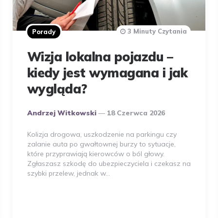
3 Minuty Czytania
Porady
Wizja lokalna pojazdu –
kiedy jest wymagana i jak
wygląda?
Opublikowany
Andrzej Witkowski
18 Czerwca 2026
Przez
Autora
Kolizja drogowa, uszkodzenie na parkingu czy
zalanie auta po gwałtownej burzy to sytuacje,
które przyprawiają kierowców o ból głowy.
Zgłaszasz szkodę do ubezpieczyciela i czekasz na
szybki przelew, jednak w…