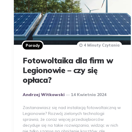
4 Minuty Czytania
Porady
Fotowoltaika dla firm w
Legionowie – czy się
opłaca?
Opublikowany
Andrzej Witkowski
14 Kwietnia 2024
Przez
Autora
Zastanawiasz się nad instalacją fotowoltaiczną w
Legionowie? Rozwój zielonych technologii
sprawia, że coraz więcej przedsiębiorców
decyduje się na takie rozwiązania, widząc w nich
nie tylko szansę na obniżenie kosztów, ale…