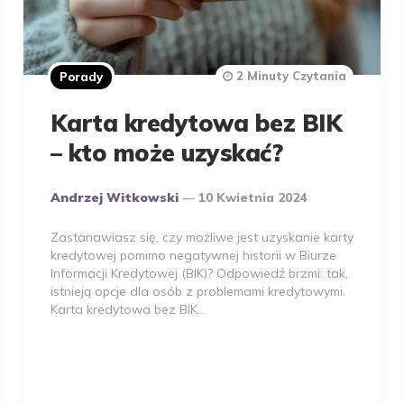
2 Minuty Czytania
Porady
Karta kredytowa bez BIK
– kto może uzyskać?
Opublikowany
Andrzej Witkowski
10 Kwietnia 2024
Przez
Autora
Zastanawiasz się, czy możliwe jest uzyskanie karty
kredytowej pomimo negatywnej historii w Biurze
Informacji Kredytowej (BIK)? Odpowiedź brzmi: tak,
istnieją opcje dla osób z problemami kredytowymi.
Karta kredytowa bez BIK…