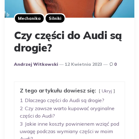
Mechanika
Silniki
Czy części do Audi są
drogie?
Opublikowany
Andrzej Witkowski
12 Kwietnia 2023
0
Przez
Autora
Z tego artykułu dowiesz się:
Ukryj
1
Dlaczego części do Audi są drogie?
2
Czy zawsze warto kupować oryginalne
części do Audi?
3
Jakie inne koszty powinienem wziąć pod
uwagę podczas wymiany części w moim
Audi?