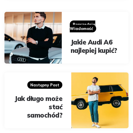
Post
navigation
Poprzednia
Wiadomość
Jakie Audi A6
najlepiej kupić?
Następny Post
Jak długo może
stać
samochód?