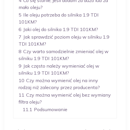
4
Co się stanie, jeśli dodam za dużo lub za
mało oleju?
5
Ile oleju potrzeba do silnika 1.9 TDI
101KM?
6
Jaki olej do silnika 1.9 TDI 101KM?
7
Jak sprawdzić poziom oleju w silniku 1.9
TDI 101KM?
8
Czy warto samodzielnie zmieniać olej w
silniku 1.9 TDI 101KM?
9
Jak często należy wymieniać olej w
silniku 1.9 TDI 101KM?
10
Czy można wymienić olej na inny
rodzaj niż zalecany przez producenta?
11
Czy można wymienić olej bez wymiany
filtra oleju?
11.1
Podsumowanie