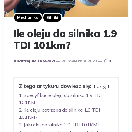
Mechanika
Silniki
Ile oleju do silnika 1.9
TDI 101km?
Opublikowany
Andrzej Witkowski
20 Kwietnia 2023
0
Przez
Autora
Z tego artykułu dowiesz się:
Ukryj
1
Specyfikacje oleju do silnika 1.9 TDI
101KM
2
Ile oleju potrzeba do silnika 1.9 TDI
101KM?
3
Jaki olej do silnika 1.9 TDI 101KM?