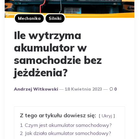
Mechanika
Silniki
Ile wytrzyma
akumulator w
samochodzie bez
jeżdżenia?
Opublikowany
Andrzej Witkowski
18 Kwietnia 2023
0
Przez
Autora
Z tego artykułu dowiesz się:
Ukryj
1
Czym jest akumulator samochodowy?
2
Jak działa akumulator samochodowy?