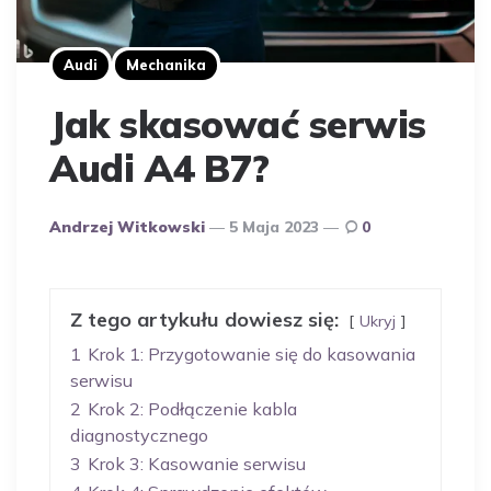
Audi
Mechanika
Jak skasować serwis
Audi A4 B7?
Opublikowany
Andrzej Witkowski
5 Maja 2023
0
Przez
Autora
Z tego artykułu dowiesz się:
Ukryj
1
Krok 1: Przygotowanie się do kasowania
serwisu
2
Krok 2: Podłączenie kabla
diagnostycznego
3
Krok 3: Kasowanie serwisu