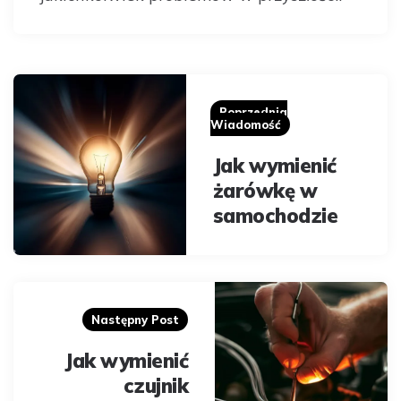
Post
navigation
Poprzednia
Wiadomość
Jak wymienić
żarówkę w
samochodzie
Następny Post
Jak wymienić
czujnik