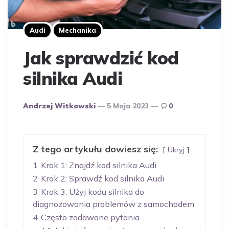
Audi
Mechanika
Jak sprawdzić kod
silnika Audi
Opublikowany
Andrzej Witkowski
5 Maja 2023
0
Przez
Autora
Z tego artykułu dowiesz się:
Ukryj
1
Krok 1: Znajdź kod silnika Audi
2
Krok 2: Sprawdź kod silnika Audi
3
Krok 3: Użyj kodu silnika do
diagnozowania problemów z samochodem
4
Często zadawane pytania