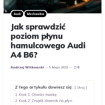
Audi
Mechanika
Jak sprawdzić
poziom płynu
hamulcowego Audi
A4 B6?
Opublikowany
Andrzej Witkowski
5 Maja 2023
0
Przez
Autora
Z tego artykułu dowiesz się:
Ukryj
1
Krok 1: Otwórz maskę
2
Krok 2: Znajdź zbiornik na płyn