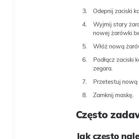
Odepnij zaciski 
Wyjmij stary żaró
nowej żarówki be
Włóż nową żarówk
Podłącz zaciski 
zegara.
Przetestuj nową 
Zamknij maskę.
Często zada
Jak często nal