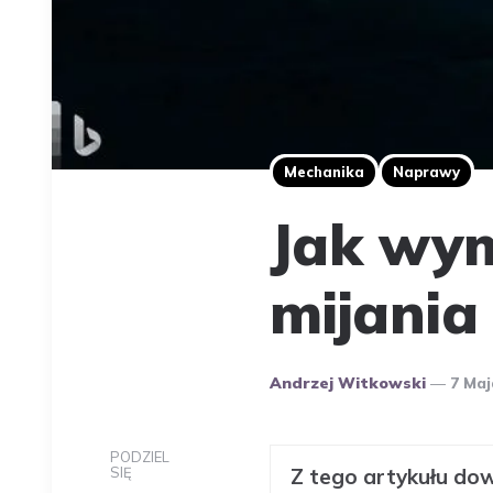
Mechanika
Naprawy
Jak wym
mijania
Opublikowany
Andrzej Witkowski
7 Maj
Przez
Autora
PODZIEL
SIĘ
Z tego artykułu dow