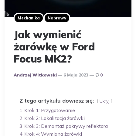
Mechanika
Naprawy
Jak wymienić
żarówkę w Ford
Focus MK2?
Opublikowany
Andrzej Witkowski
6 Maja 2023
0
Przez
Autora
Z tego artykułu dowiesz się:
Ukryj
1
Krok 1: Przygotowanie
2
Krok 2: Lokalizacja żarówki
3
Krok 3: Demontaż pokrywy reflektora
4
Krok 4: Wymiana żarówki