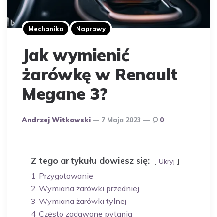
Mechanika
Naprawy
Jak wymienić
żarówkę w Renault
Megane 3?
Opublikowany
Andrzej Witkowski
7 Maja 2023
0
Przez
Autora
Z tego artykułu dowiesz się:
Ukryj
1
Przygotowanie
2
Wymiana żarówki przedniej
3
Wymiana żarówki tylnej
4
Często zadawane pytania