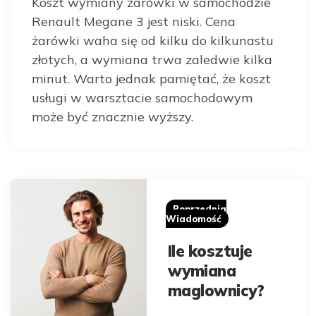
Koszt wymiany żarówki w samochodzie
Renault Megane 3 jest niski. Cena
żarówki waha się od kilku do kilkunastu
złotych, a wymiana trwa zaledwie kilka
minut. Warto jednak pamiętać, że koszt
usługi w warsztacie samochodowym
może być znacznie wyższy.
Post
navigation
Poprzednia
Wiadomość
Ile kosztuje
wymiana
maglownicy?