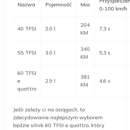
Przyspieszen
Nazwa
Pojemność
Moc
0-100 km/h
204
40 TFSI
2.0 l
7,3 s
KM
340
55 TFSI
3.0 l
5,3 s
KM
60 TFSI
381
e
2.9 l
4,6 s
KM
quattro
Jeśli zależy ci na osiągach, to
zdecydowanie najlepszym wyborem
będzie silnik 60 TFSI e quattro, który