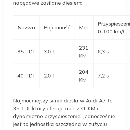
napędowe zasilane dieslem:
Przyspieszen
Nazwa
Pojemność
Moc
0-100 km/h
231
35 TDI
3.0 l
6,3 s
KM
204
40 TDI
2.0 l
7,2 s
KM
Najmocniejszy silnik diesla w Audi A7 to
35 TDI, który oferuje moc 231 KM i
dynamiczne przyspieszenie. Jednocześnie
jest to jednostka oszczędna w zużyciu