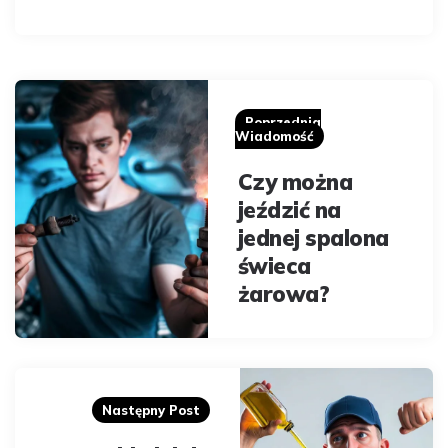
Post
navigation
Poprzednia
Wiadomość
Czy można
jeździć na
jednej spalona
świeca
żarowa?
Następny Post