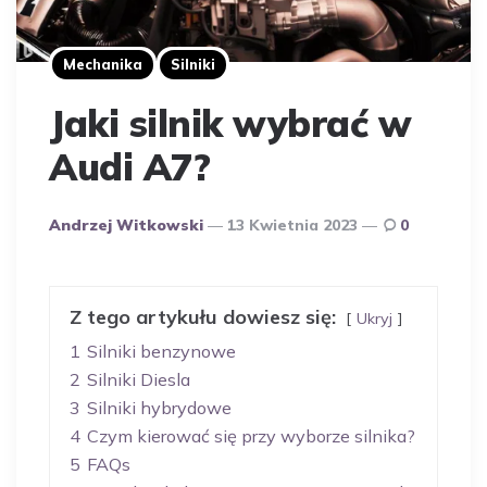
Mechanika
Silniki
Jaki silnik wybrać w
Audi A7?
Opublikowany
Andrzej Witkowski
13 Kwietnia 2023
0
Przez
Autora
Z tego artykułu dowiesz się:
Ukryj
1
Silniki benzynowe
2
Silniki Diesla
3
Silniki hybrydowe
4
Czym kierować się przy wyborze silnika?
5
FAQs