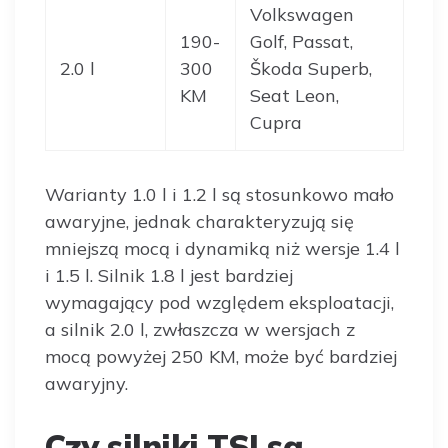
Volkswagen
190-
Golf, Passat,
2.0 l
300
Škoda Superb,
KM
Seat Leon,
Cupra
Warianty 1.0 l i 1.2 l są stosunkowo mało
awaryjne, jednak charakteryzują się
mniejszą mocą i dynamiką niż wersje 1.4 l
i 1.5 l. Silnik 1.8 l jest bardziej
wymagający pod względem eksploatacji,
a silnik 2.0 l, zwłaszcza w wersjach z
mocą powyżej 250 KM, może być bardziej
awaryjny.
Czy silniki TSI są