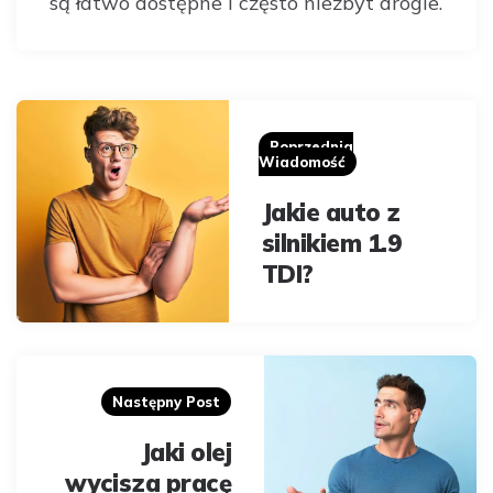
są łatwo dostępne i często niezbyt drogie.
Post
navigation
Poprzednia
Wiadomość
Jakie auto z
silnikiem 1.9
TDI?
Następny Post
Jaki olej
wycisza pracę