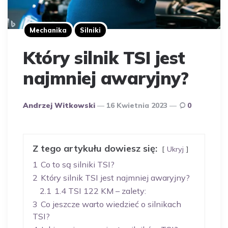
Mechanika
Silniki
Który silnik TSI jest
najmniej awaryjny?
Opublikowany
Andrzej Witkowski
16 Kwietnia 2023
0
Przez
Autora
Z tego artykułu dowiesz się:
Ukryj
1
Co to są silniki TSI?
2
Który silnik TSI jest najmniej awaryjny?
2.1
1.4 TSI 122 KM – zalety:
3
Co jeszcze warto wiedzieć o silnikach
TSI?