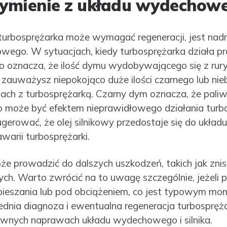
ymienie z układu wydechow
turbosprężarka może wymagać regeneracji, jest nad
ego. W sytuacjach, kiedy turbosprężarka działa p
 co oznacza, że ilość dymu wydobywającego się z ru
k zauważysz niepokojąco duże ilości czarnego lub ni
ach z turbosprężarką. Czarny dym oznacza, że paliw
o może być efektem nieprawidłowego działania turbos
erować, że olej silnikowy przedostaje się do ukła
arii turbosprężarki.
e prowadzić do dalszych uszkodzeń, takich jak znis
łych. Warto zwrócić na to uwagę szczególnie, jeżeli
pieszania lub pod obciążeniem, co jest typowym m
ednia diagnoza i ewentualna regeneracja turbospręża
ownych naprawach układu wydechowego i silnika.