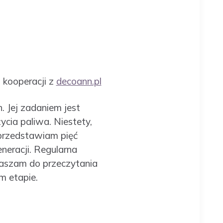
 kooperacji z
decoann.pl
 Jej zadaniem jest
cia paliwa. Niestety,
 przedstawiam pięć
eracji. Regularna
raszam do przeczytania
m etapie.