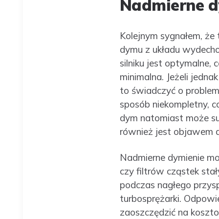
Nadmierne d
Kolejnym sygnałem, że 
dymu z układu wydechow
silniku jest optymalne,
minimalna. Jeżeli jedna
to świadczyć o problem
sposób niekompletny, c
dym natomiast może sug
również jest objawem aw
Nadmierne dymienie moż
czy filtrów cząstek sta
podczas nagłego przys
turbosprężarki. Odpowi
zaoszczędzić na koszt