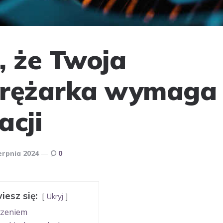
, że Twoja
prężarka wymaga
acji
erpnia 2024
0
iesz się:
Ukryj
szeniem