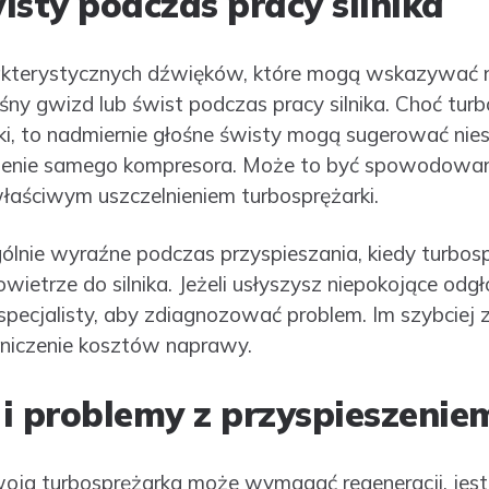
isty podczas pracy silnika
rakterystycznych dźwięków, które mogą wskazywać 
ośny gwizd lub świst podczas pracy silnika. Choć tur
i, to nadmiernie głośne świsty mogą sugerować nies
enie samego kompresora. Może to być spowodowan
właściwym uszczelnieniem turbosprężarki.
gólnie wyraźne podczas przyspieszania, kiedy turbos
wietrze do silnika. Jeżeli usłyszysz niepokojące odgł
 specjalisty, aby zdiagnozować problem. Im szybciej 
niczenie kosztów naprawy.
i problemy z przyspieszenie
woja turbosprężarka może wymagać regeneracji, jest