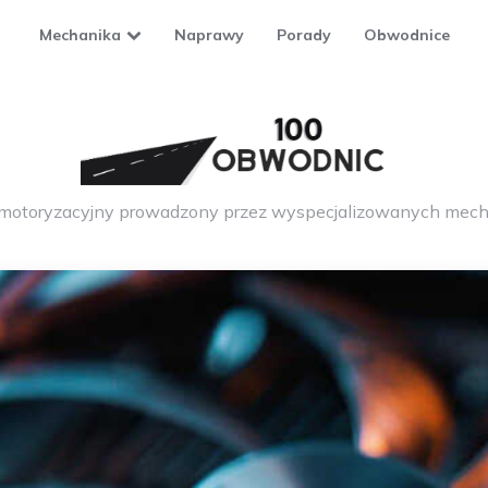
Mechanika
Naprawy
Porady
Obwodnice
 motoryzacyjny prowadzony przez wyspecjalizowanych mech