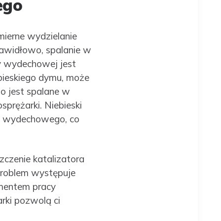
ego
mierne wydzielanie
rawidłowo, spalanie w
ry wydechowej jest
ebieskiego dymu, może
o jest spalane w
prężarki. Niebieski
du wydechowego, co
zczenie katalizatora
 problem występuje
omentem pracy
rki pozwolą ci