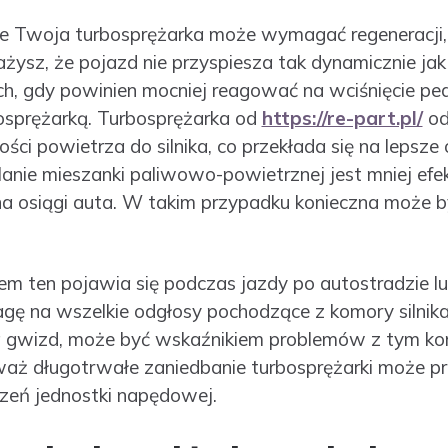
e Twoja turbosprężarka może wymagać regeneracji,
ważysz, że pojazd nie przyspiesza tak dynamicznie jak
ch, gdy powinien mocniej reagować na wciśnięcie pe
osprężarką. Turbosprężarka od
https://re-part.pl/
od
ości powietrza do silnika, co przekłada się na lepsze o
lanie mieszanki paliwowo-powietrznej jest mniej efe
 osiągi auta. W takim przypadku konieczna może b
em ten pojawia się podczas jazdy po autostradzie lu
agę na wszelkie odgłosy pochodzące z komory silnik
a gwizd, może być wskaźnikiem problemów z tym ko
waż długotrwałe zaniedbanie turbosprężarki może p
zeń jednostki napędowej.