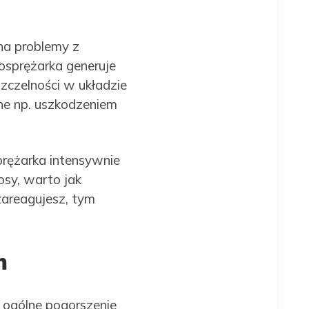
na problemy z
bosprężarka generuje
zczelności w układzie
e np. uszkodzeniem
prężarka intensywnie
osy, warto jak
zareagujesz, tym
m
 ogólne pogorszenie