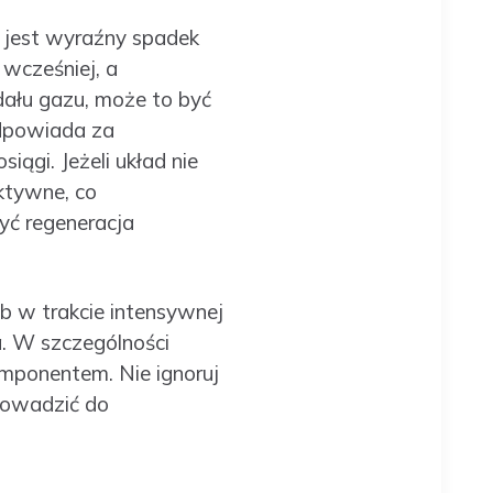
 jest wyraźny spadek
 wcześniej, a
dału gazu, może to być
powiada za
siągi. Jeżeli układ nie
ktywne, co
yć regeneracja
b w trakcie intensywnej
a. W szczególności
mponentem. Nie ignoruj
rowadzić do