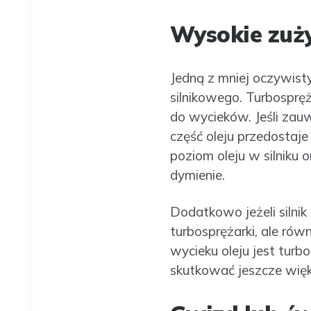
Wysokie zuży
Jedną z mniej oczywist
silnikowego. Turbosprę
do wycieków. Jeśli zauw
część oleju przedostaj
poziom oleju w silniku 
dymienie.
Dodatkowo jeżeli silnik 
turbosprężarki, ale rów
wycieku oleju jest turb
skutkować jeszcze wię