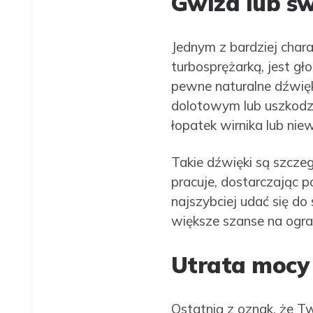
Gwizd lub św
Jednym z bardziej cha
turbosprężarką, jest gł
pewne naturalne dźwięk
dolotowym lub uszkodz
łopatek wirnika lub nie
Takie dźwięki są szcze
pracuje, dostarczając po
najszybciej udać się do
większe szanse na ogra
Utrata mocy 
Ostatnią z oznak, że T