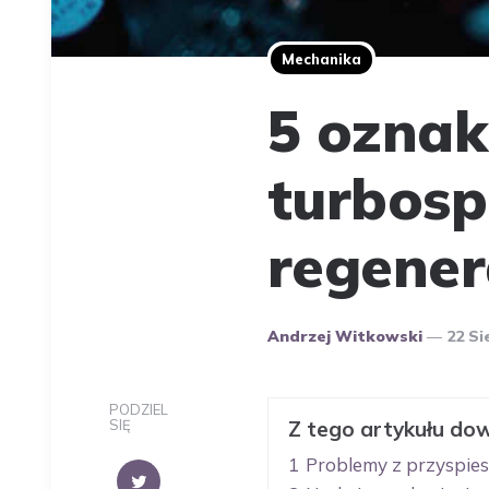
Mechanika
5 oznak
turbos
regener
Opublikowany
Andrzej Witkowski
22 Si
Przez
Autora
PODZIEL
SIĘ
Z tego artykułu dow
1
Problemy z przyspie