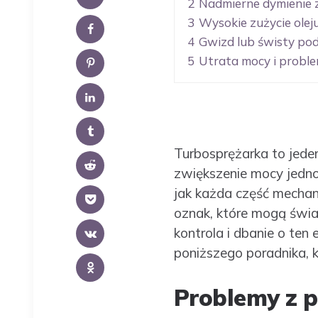
2
Nadmierne dymienie
3
Wysokie zużycie olej
4
Gwizd lub świsty pod
5
Utrata mocy i proble
Turbosprężarka to jede
zwiększenie mocy jedno
jak każda część mechan
oznak, które mogą świa
kontrola i dbanie o te
poniższego poradnika, 
Problemy z p