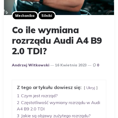
Mechanika
Silniki
Co ile wymiana
rozrządu Audi A4 B9
2.0 TDI?
Opublikowany
Andrzej Witkowski
16 Kwietnia 2023
0
Przez
Autora
Z tego artykułu dowiesz się:
Ukryj
1
Czym jest rozrząd?
2
Częstotliwość wymiany rozrządu w Audi
A4 B9 2.0 TDI
3
Jakie są objawy zużytego rozrządu?