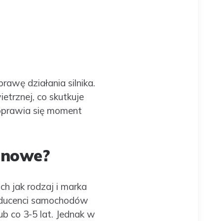
wę działania silnika.
trznej, co skutkuje
poprawia się moment
onowe?
h jak rodzaj i marka
roducenci samochodów
b co 3-5 lat. Jednak w