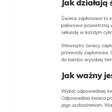
Jak działają
Świece zapłonowe to el
paliwowo-powietrzną w c
sekundę w każdym cylind
Wewnątrz świecy zapłon
przewody zapłonowe. Gd
do bardzo wysokiej tem
Jak ważny je
Wybór odpowiedniej świ
Odpowiednia świeca pow
jego uszkodzeniom. Waż