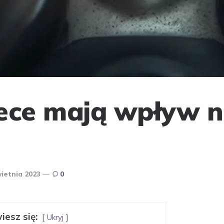
ece mają wpływ n
ietnia 2023
0
iesz się:
Ukryj