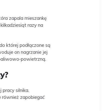
tóra zapala mieszankę
kilkadziesiąt razy na
do której podłączone są
oduje on nagrzanie jej
 paliwowo-powietrzną.
y?
racy silnika.
le również zapobiegać