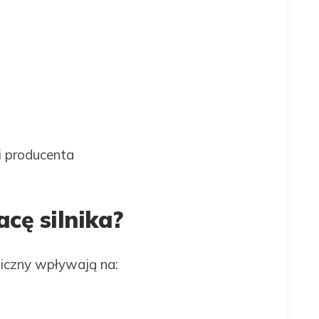
i producenta
cę silnika?
niczny wpływają na: