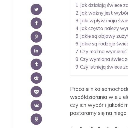
1
Jak działają świece 
2
Jak ważny jest wybó
3
Jaki wpływ mają świe
4
Jak często należy w
5
Jakie są objawy zuż
6
Jakie są rodzaje świ
7
Czy można wymienić 
8
Czy wymiana świec z
9
Czy istnieją świece 
Praca silnika samocho
współdziałania wielu e
czy ich wybór i jakość 
postaramy się na niego