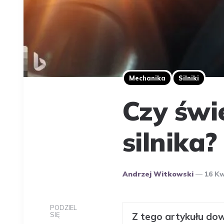
Mechanika
Silniki
Czy świ
silnika?
Opublikowany
Andrzej Witkowski
16 Kw
Przez
Autora
PODZIEL
SIĘ
Z tego artykułu dow