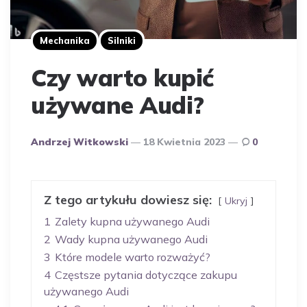
Mechanika
Silniki
Czy warto kupić
używane Audi?
Opublikowany
Andrzej Witkowski
18 Kwietnia 2023
0
Przez
Autora
Z tego artykułu dowiesz się:
Ukryj
1
Zalety kupna używanego Audi
2
Wady kupna używanego Audi
3
Które modele warto rozważyć?
4
Częstsze pytania dotyczące zakupu
używanego Audi