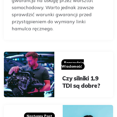
gwarancja na usługę przez warsztat
samochodowy. Warto jednak zawsze
sprawdzić warunki gwarancji przed
przystąpieniem do wymiany linki
hamulca ręcznego.
Post
navigation
Poprzednia
Wiadomość
Czy silniki 1.9
TDI są dobre?
Następny Post