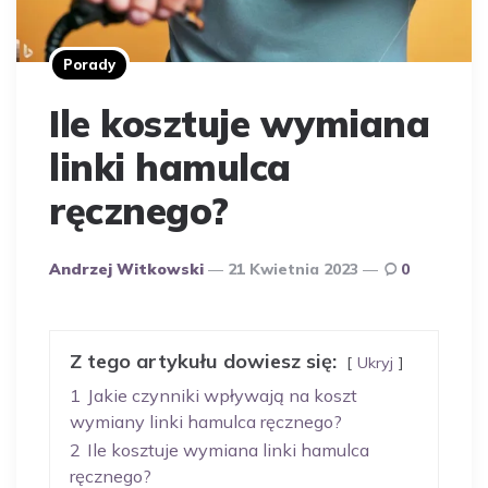
Porady
Ile kosztuje wymiana
linki hamulca
ręcznego?
Opublikowany
Andrzej Witkowski
21 Kwietnia 2023
0
Przez
Autora
Z tego artykułu dowiesz się:
Ukryj
1
Jakie czynniki wpływają na koszt
wymiany linki hamulca ręcznego?
2
Ile kosztuje wymiana linki hamulca
ręcznego?