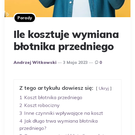
Porady
Ile kosztuje wymiana
błotnika przedniego
Opublikowany
Andrzej Witkowski
3 Maja 2023
0
Przez
Autora
Z tego artykułu dowiesz się:
Ukryj
1
Koszt błotnika przedniego
2
Koszt robocizny
3
Inne czynniki wpływające na koszt
4
Jak długo trwa wymiana błotnika
przedniego?