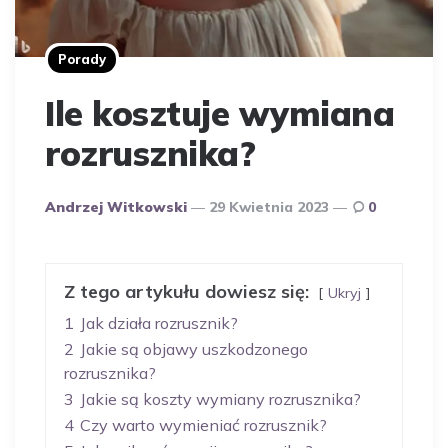
Porady
Ile kosztuje wymiana
rozrusznika?
Opublikowany
Andrzej Witkowski
29 Kwietnia 2023
0
Przez
Autora
Z tego artykułu dowiesz się:
Ukryj
1
Jak działa rozrusznik?
2
Jakie są objawy uszkodzonego
rozrusznika?
3
Jakie są koszty wymiany rozrusznika?
4
Czy warto wymieniać rozrusznik?