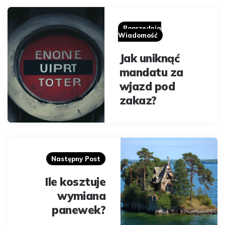
Post
navigation
Poprzednia
Wiadomość
Jak uniknąć
mandatu za
wjazd pod
zakaz?
Następny Post
Ile kosztuje
wymiana
panewek?