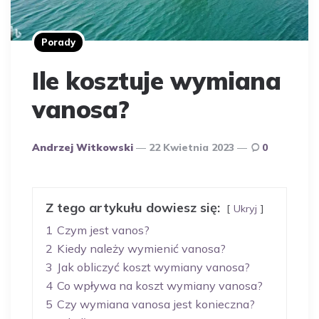
Porady
Ile kosztuje wymiana
vanosa?
Opublikowany
Andrzej Witkowski
22 Kwietnia 2023
0
Przez
Autora
Z tego artykułu dowiesz się:
Ukryj
1
Czym jest vanos?
2
Kiedy należy wymienić vanosa?
3
Jak obliczyć koszt wymiany vanosa?
4
Co wpływa na koszt wymiany vanosa?
5
Czy wymiana vanosa jest konieczna?