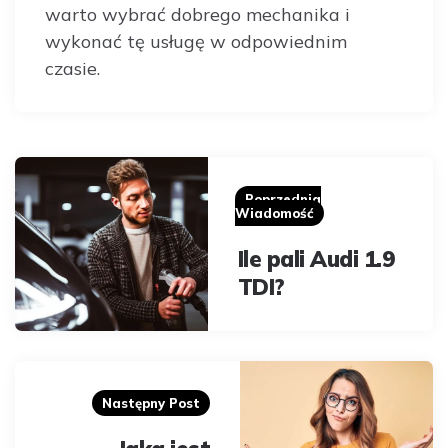
warto wybrać dobrego mechanika i
wykonać tę usługę w odpowiednim
czasie.
Post
navigation
Poprzednia
Wiadomość
Ile pali Audi 1.9
TDI?
Następny Post