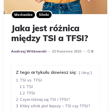
Mechanika
Silniki
Jaka jest różnica
między TSI a TFSI?
Opublikowany
Andrzej Witkowski
22 Kwietnia 2023
0
Przez
Autora
Z tego artykułu dowiesz się:
Ukryj
1
TSI vs. TFSI
1.1
TSI
1.2
TFSI
2
Czym różnią się TSI i TFSI?
3
Który silnik jest lepszy – TSI czy TFSI?