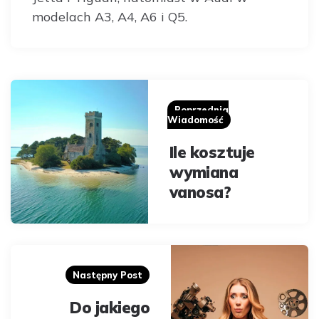
modelach A3, A4, A6 i Q5.
Post
navigation
Poprzednia
Wiadomość
Ile kosztuje
wymiana
vanosa?
Następny Post
Do jakiego