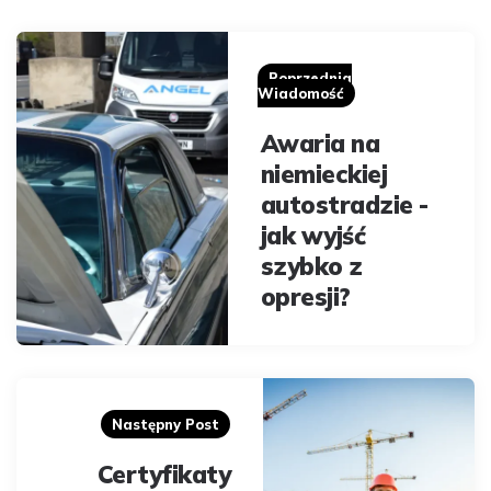
Post
navigation
Poprzednia
Wiadomość
Awaria na
niemieckiej
autostradzie -
jak wyjść
szybko z
opresji?
Następny Post
Certyfikaty