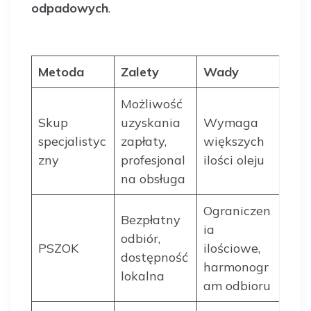
odpadowych
.
Metoda
Zalety
Wady
Możliwość
Skup
uzyskania
Wymaga
specjalistyc
zapłaty,
większych
zny
profesjonal
ilości oleju
na obsługa
Ograniczen
Bezpłatny
ia
odbiór,
PSZOK
ilościowe,
dostępność
harmonogr
lokalna
am odbioru