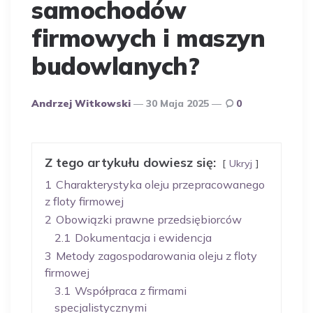
samochodów
firmowych i maszyn
budowlanych?
Opublikowany
Andrzej Witkowski
30 Maja 2025
0
Przez
Autora
Z tego artykułu dowiesz się:
Ukryj
1
Charakterystyka oleju przepracowanego
z floty firmowej
2
Obowiązki prawne przedsiębiorców
2.1
Dokumentacja i ewidencja
3
Metody zagospodarowania oleju z floty
firmowej
3.1
Współpraca z firmami
specjalistycznymi