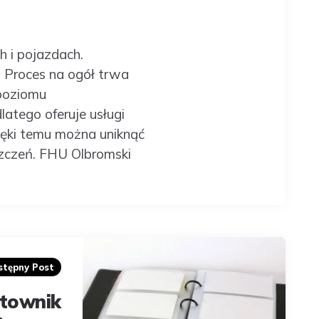
h i pojazdach.
 Proces na ogół trwa
 poziomu
latego oferuje usługi
ięki temu można uniknąć
szczeń. FHU Olbromski
stępny Post
townik