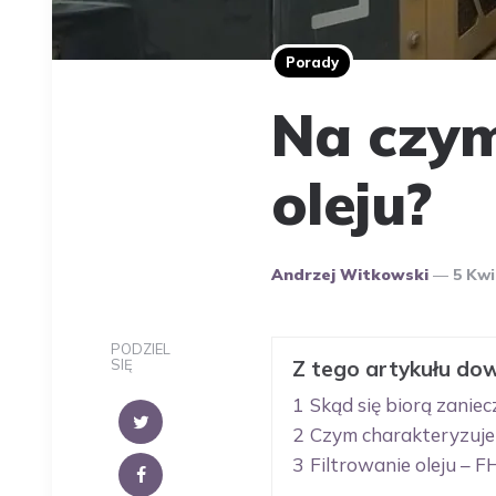
Porady
Na czym
oleju?
Opublikowany
Andrzej Witkowski
5 Kwi
Przez
Autora
PODZIEL
SIĘ
Z tego artykułu dow
1
Skąd się biorą zaniec
2
Czym charakteryzuje
3
Filtrowanie oleju – 