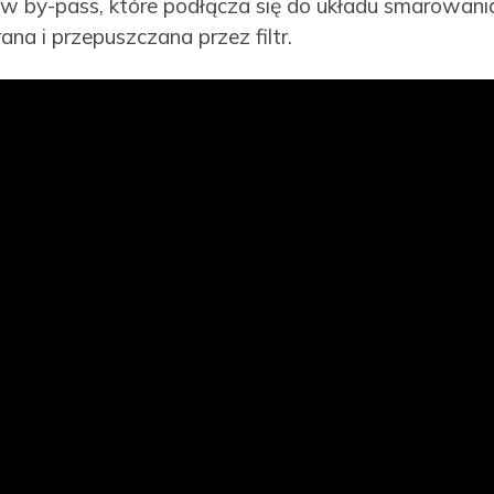
 by-pass, które podłącza się do układu smarowania.
ana i przepuszczana przez filtr.