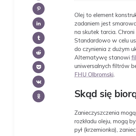
Olej to element konstru
zadaniem jest smarowan
na skutek tarcia. Chro
Standardowo w celu usu
do czynienia z dużym uk
Alternatywę stanowi
fi
uniwersalnych filtrów b
FHU Olbromski
.
Skąd się bior
Zanieczyszczenia mogą 
rozkładu oleju, mogą b
pył (krzemionka), zan