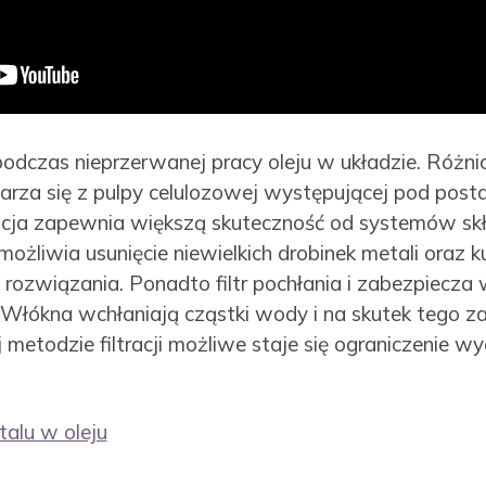
czas nieprzerwanej pracy oleju w układzie. Różnica
arza się z pulpy celulozowej występującej pod post
opcja zapewnia większą skuteczność od systemów skł
ożliwia usunięcie niewielkich drobinek metali oraz ku
ozwiązania. Ponadto filtr pochłania i zabezpiecza w
Włókna wchłaniają cząstki wody i na skutek tego z
ej metodzie filtracji możliwe staje się ograniczenie
talu w oleju