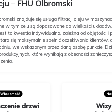
leju – FHU Olbromski
romski znajduje się usługa filtracji oleju w maszynac
e w tym celu są dopasowane do wielkości układów.
 jest to kwestia indywidualna, zależna od objętości i
tara się maksymalnie spełnić oczekiwania klientów, d
odniu, we wskazanym przez daną osobę punkcie. Dz
 produkcyjnych, które wynikają z obecności zanieczy
zenia.
a Wiadomość
Na
zenie drzwi
Wizy