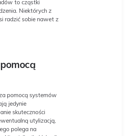
adów to cząstki
ądzenia. Niektórych z
i radzić sobie nawet z
a pomocą
go za pomocą systemów
ją jedynie
anie skuteczności
wentualną utylizacją,
nego polega na