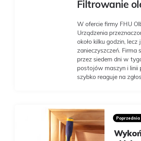
Filtrowanie o
W ofercie firmy FHU Olb
Urządzenia przeznaczon
około kilku godzin, lecz
zanieczyszczeń. Firma s
przez siedem dni w tyg
postojów maszyn i linii
szybko reaguje na zgłos
Post
navigation
Poprzedni
Wykońc