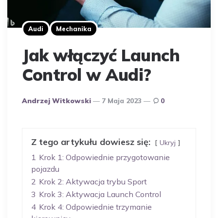
Audi
Mechanika
Jak włączyć Launch
Control w Audi?
Opublikowany
Andrzej Witkowski
7 Maja 2023
0
Przez
Autora
Z tego artykułu dowiesz się:
Ukryj
1
Krok 1: Odpowiednie przygotowanie
pojazdu
2
Krok 2: Aktywacja trybu Sport
3
Krok 3: Aktywacja Launch Control
4
Krok 4: Odpowiednie trzymanie