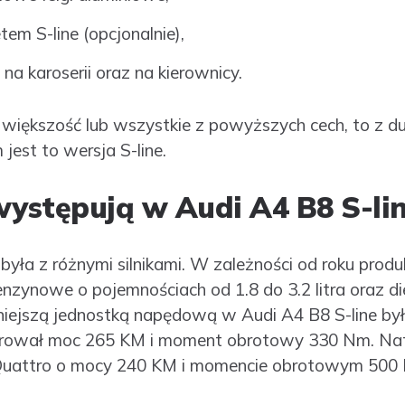
em S-line (opcjonalnie),
 na karoserii oraz na kierownicy.
 większość lub wszystkie z powyższych cech, to z 
st to wersja S-line.
 występują w Audi A4 B8 S-li
była z różnymi silnikami. W zależności od roku prod
enzynowe o pojemnościach od 1.8 do 3.2 litra oraz d
cniejszą jednostką napędową w Audi A4 B8 S-line był
nerował moc 265 KM i moment obrotowy 330 Nm. Nat
DI Quattro o mocy 240 KM i momencie obrotowym 500