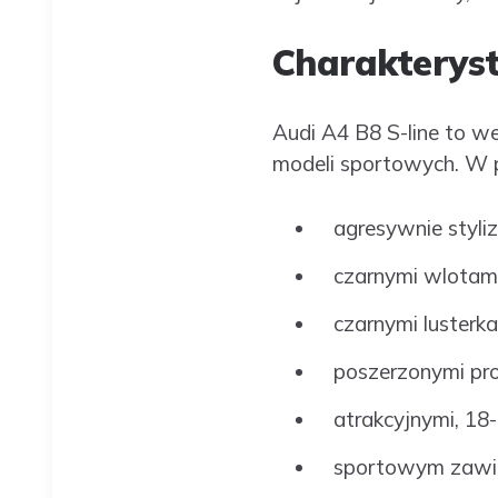
Charakteryst
Audi A4 B8 S-line to w
modeli sportowych. W p
agresywnie styli
czarnymi wlotami
czarnymi lusterk
poszerzonymi pr
atrakcyjnymi, 18
sportowym zawi