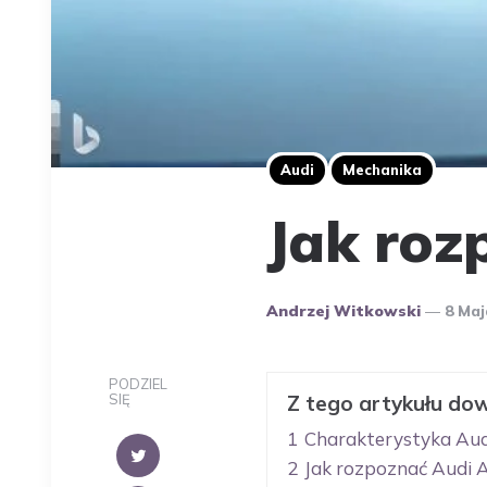
Audi
Mechanika
Jak roz
Opublikowany
Andrzej Witkowski
8 Maj
Przez
Autora
PODZIEL
SIĘ
Z tego artykułu dow
1
Charakterystyka Audi
2
Jak rozpoznać Audi A