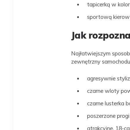
tapicerką w kolo
sportową kierown
Jak rozpozna
Najłatwiejszym sposobe
zewnętrzny samochodu. 
agresywnie styliz
czarne wloty pow
czarne lusterka b
poszerzone progi
atrakcyjne, 18-ca