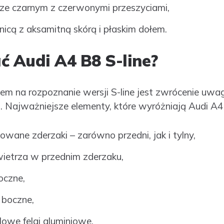
rze czarnym z czerwonymi przeszyciami,
icą z aksamitną skórą i płaskim dołem.
ć Audi A4 B8 S-line?
m na rozpoznanie wersji S-line jest zwrócenie uwa
Najważniejsze elementy, które wyróżniają Audi A4 B
owane zderzaki – zarówno przedni, jak i tylny,
ietrza w przednim zderzaku,
oczne,
 boczne,
lowe felgi aluminiowe,