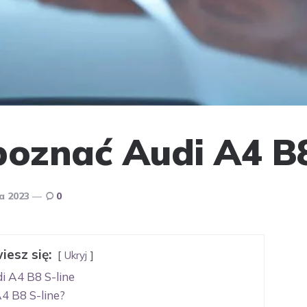
poznać Audi A4 B8
a 2023
0
iesz się:
Ukryj
 A4 B8 S-line
4 B8 S-line?