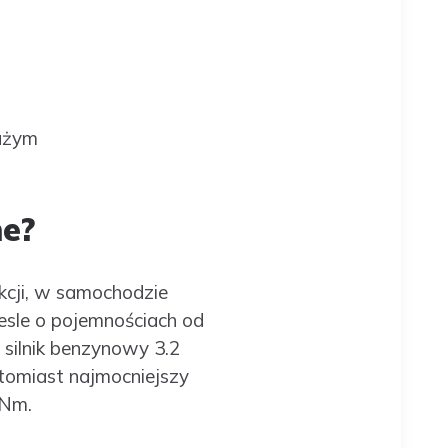
dużym
ne?
ukcji, w samochodzie
iesle o pojemnościach od
 silnik benzynowy 3.2
omiast najmocniejszy
 Nm.