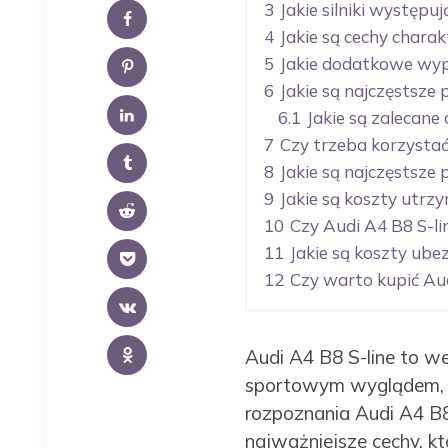
3
Jakie silniki występu
4
Jakie są cechy charak
5
Jakie dodatkowe wyp
6
Jakie są najczęstsze 
6.1
Jakie są zalecane 
7
Czy trzeba korzystać
8
Jakie są najczęstsze 
9
Jakie są koszty utrz
10
Czy Audi A4 B8 S-li
11
Jakie są koszty ube
12
Czy warto kupić Aud
Audi A4 B8 S-line to we
sportowym wyglądem, al
rozpoznania Audi A4 B8 
najważniejsze cechy, kt