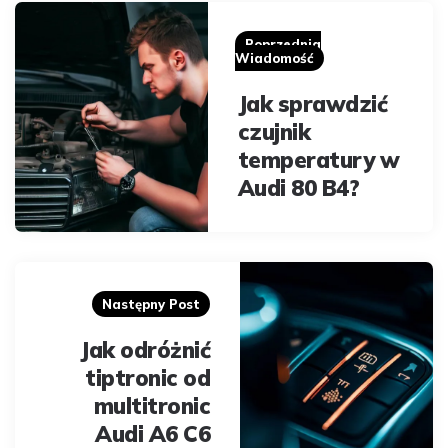
Post
navigation
Poprzednia
Wiadomość
Jak sprawdzić
czujnik
temperatury w
Audi 80 B4?
Następny Post
Jak odróżnić
tiptronic od
multitronic
Audi A6 C6