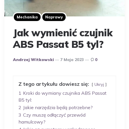
Mechanika
Naprawy
Jak wymienić czujnik
ABS Passat B5 tyl?
Opublikowany
Andrzej Witkowski
7 Maja 2023
0
Przez
Autora
Z tego artykułu dowiesz się:
Ukryj
1
Kroki do wymiany czujnika ABS Passat
B5 tyl:
2
Jakie narzędzia będą potrzebne?
3
Czy muszę odłączyć przewód
hamulcowy?