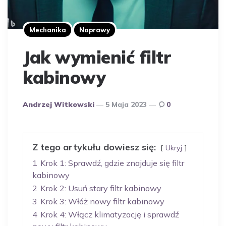
Mechanika
Naprawy
Jak wymienić filtr
kabinowy
Opublikowany
Andrzej Witkowski
5 Maja 2023
0
Przez
Autora
Z tego artykułu dowiesz się:
Ukryj
1
Krok 1: Sprawdź, gdzie znajduje się filtr
kabinowy
2
Krok 2: Usuń stary filtr kabinowy
3
Krok 3: Włóż nowy filtr kabinowy
4
Krok 4: Włącz klimatyzację i sprawdź