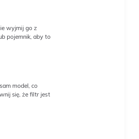
nie wyjmij go z
ub pojemnik, aby to
 sam model, co
j się, że filtr jest