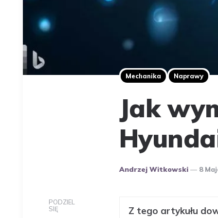
Mechanika
Naprawy
Jak wym
Hyundai
Opublikowany
Andrzej Witkowski
8 Maj
Przez
Autora
PODZIEL
SIĘ
Z tego artykułu dow