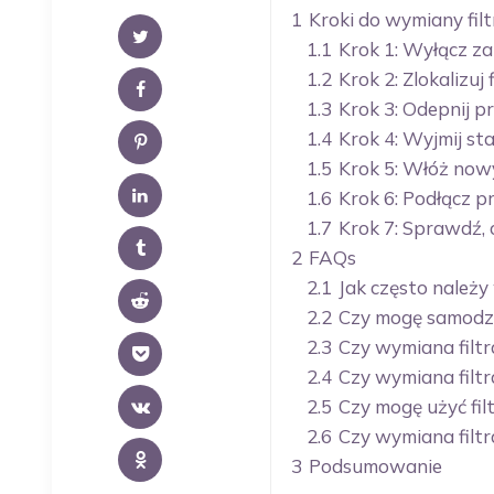
1
Kroki do wymiany fil
1.1
Krok 1: Wyłącz z
1.2
Krok 2: Zlokalizuj 
1.3
Krok 3: Odepnij 
1.4
Krok 4: Wyjmij sta
1.5
Krok 5: Włóż nowy
1.6
Krok 6: Podłącz 
1.7
Krok 7: Sprawdź,
2
FAQs
2.1
Jak często należy
2.2
Czy mogę samodzie
2.3
Czy wymiana filtr
2.4
Czy wymiana filtr
2.5
Czy mogę użyć fil
2.6
Czy wymiana filtr
3
Podsumowanie