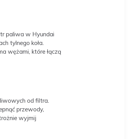
iltr paliwa w Hyundai
ch tylnego koła.
ma wężami, które łączą
iwowych od filtra.
depnąć przewody,
trożnie wyjmij