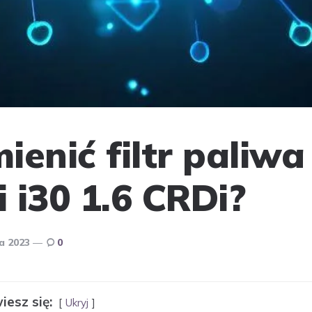
ienić filtr paliwa
 i30 1.6 CRDi?
a 2023
0
iesz się:
Ukryj