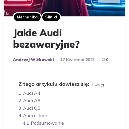
Mechanika
Silniki
Jakie Audi
bezawaryjne?
Opublikowany
Andrzej Witkowski
17 Kwietnia 2023
0
Przez
Autora
Z tego artykułu dowiesz się:
Ukryj
1
Audi A4
2
Audi A6
3
Audi Q5
4
Audi e-tron
4.1
Podsumowanie