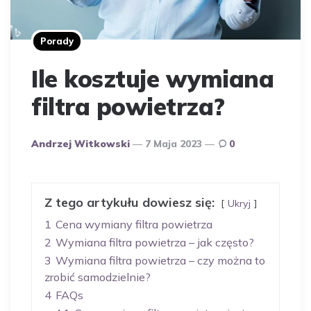
Porady
Ile kosztuje wymiana
filtra powietrza?
Opublikowany
Andrzej Witkowski
7 Maja 2023
0
Przez
Autora
Z tego artykułu dowiesz się:
Ukryj
1
Cena wymiany filtra powietrza
2
Wymiana filtra powietrza – jak często?
3
Wymiana filtra powietrza – czy można to
zrobić samodzielnie?
4
FAQs