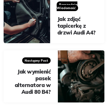
navigation
Poprzednia
Wiadomość
Jak zdjąć
tapicerkę z
drzwi Audi A4?
Następny Post
Jak wymienić
pasek
alternatora w
Audi 80 B4?