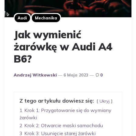
Audi
Mechanika
Jak wymienić
żarówkę w Audi A4
B6?
Opublikowany
Andrzej Witkowski
6 Maja 2023
0
Przez
Autora
Z tego artykułu dowiesz się:
Ukryj
1
Krok 1: Przygotowanie się do wymiany
żarówki
2
Krok 2: Otwarcie maski samochodu
3
Krok 3: Usunięcie starej żarówki