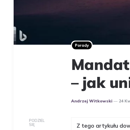
Porady
Mandat 
– jak u
Opublikowany
Andrzej Witkowski
24 Kw
Przez
Autora
PODZIEL
SIĘ
Z tego artykułu dow