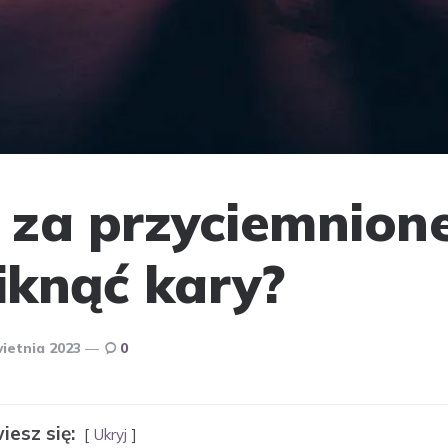
za przyciemnione
niknąć kary?
ietnia 2023
0
iesz się:
Ukryj