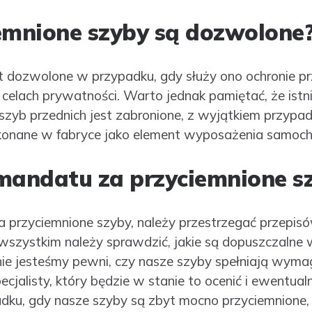
emnione szyby są dozwolone
st dozwolone w przypadku, gdy służy ono ochronie 
celach prywatności. Warto jednak pamiętać, że istni
 szyb przednich jest zabronione, z wyjątkiem przypa
konane w fabryce jako element wyposażenia samoch
mandatu za przyciemnione s
 przyciemnione szyby, należy przestrzegać przepis
wszystkim należy sprawdzić, jakie są dopuszczalne 
li nie jesteśmy pewni, czy nasze szyby spełniają wy
cjalisty, który będzie w stanie to ocenić i ewentual
adku, gdy nasze szyby są zbyt mocno przyciemnione