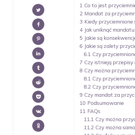
1
Co to jest przyciemni
2
Mandat za przyciemni
3
Kiedy przyciemnione
4
Jak uniknąć mandatu
5
Jakie są konsekwencj
6
Jakie są zalety przyc
6.1
Czy przyciemnion
7
Czy istnieją przepis
8
Czy można przyciemn
8.1
Czy przyciemnion
8.2
Czy przyciemnion
9
Czy mandat za przyci
10
Podsumowanie
11
FAQs
11.1
Czy można przyc
11.2
Czy można samodz