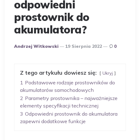
odpowiedni
prostownik do
akumulatora?
Opublikowany
Andrzej Witkowski
19 Sierpnia 2022
0
Przez
Autora
Z tego artykułu dowiesz się:
Ukryj
1
Podstawowe rodzaje prostowników do
akumulatorów samochodowych
2
Parametry prostownika – najważniejsze
elementy specyfikacji technicznej
3
Odpowiedni prostownik do akumulatora
zapewni dodatkowe funkcje