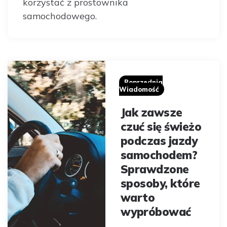
korzystać z prostownika
samochodowego.
Post
navigation
Poprzednia
Wiadomość
Jak zawsze
czuć się świeżo
podczas jazdy
samochodem?
Sprawdzone
sposoby, które
warto
wypróbować