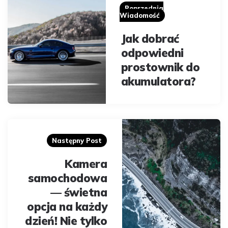
navigation
Poprzednia
Wiadomość
Jak dobrać
odpowiedni
prostownik do
akumulatora?
Następny Post
Kamera
samochodowa
— świetna
opcja na każdy
dzień! Nie tylko