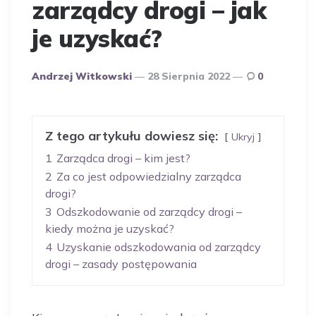
zarządcy drogi – jak
je uzyskać?
Opublikowany
Andrzej Witkowski
28 Sierpnia 2022
0
Przez
Autora
Z tego artykułu dowiesz się:
Ukryj
1
Zarządca drogi – kim jest?
2
Za co jest odpowiedzialny zarządca
drogi?
3
Odszkodowanie od zarządcy drogi –
kiedy można je uzyskać?
4
Uzyskanie odszkodowania od zarządcy
drogi – zasady postępowania