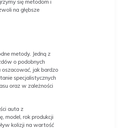
yjrzymy się metodom i
zwoli na głębsze
odne metody. Jedną z
jazdów o podobnych
na oszacować, jak bardzo
anie specjalistycznych
zasu oraz w zależności
ści auta z
 model, rok produkcji
pływ kolizji na wartość