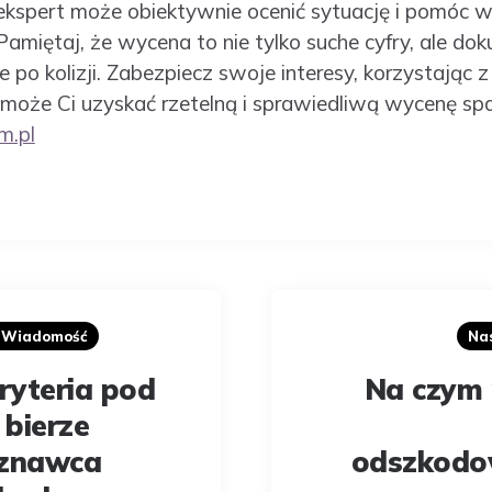
ekspert może obiektywnie ocenić sytuację i pomóc w
amiętaj, że wycena to nie tylko suche cyfry, ale do
po kolizji. Zabezpiecz swoje interesy, korzystając z
może Ci uzyskać rzetelną i sprawiedliwą wycenę sp
m.pl
a Wiadomość
Na
kryteria pod
Na czym 
bierze
oznawca
odszkodo