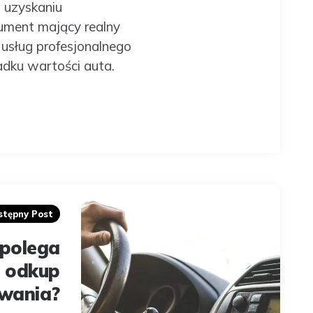
 uzyskaniu
kument mający realny
 usług profesjonalnego
adku wartości auta.
stępny Post
polega
odkup
wania?