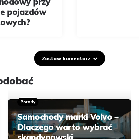
hodowy przy
ie pojazdów
kowych?
Zostaw komentarz
podobać
Porady
Samochody marki Volvo –
Dlaczego warto wybrać
skandynawski