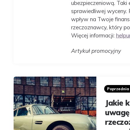
ubezpieczeniową. Taki 
sprawiedliwej wyceny. P
wpływ na Twoje finanse 
rzeczoznawcy, który po
Więcej informacji:
helpu
Artykuł promocyjny
Post
navigation
Poprzedni
Jakie 
uwagę 
rzecz