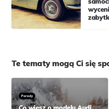
samoc
wycen
zabyt
Te tematy mogą Ci się s
Porady
Co wiesz o modelu Audi