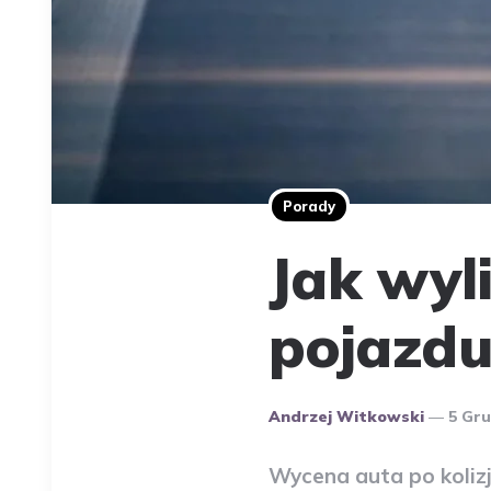
Porady
Jak wyl
pojazdu 
Opublikowany
Andrzej Witkowski
5 Gru
Przez
Autora
Wycena auta po kolizj