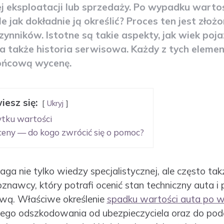
ej eksploatacji lub sprzedaży. Po wypadku wart
e jak dokładnie ją określić? Proces ten jest zło
ynników. Istotne są takie aspekty, jak wiek poja
 a także historia serwisowa. Każdy z tych elem
ońcową wycenę.
iesz się:
Ukryj
ytku wartości
ceny — do kogo zwrócić się o pomoc?
 nie tylko wiedzy specjalistycznej, ale często tak
nawcy, który potrafi ocenić stan techniczny auta i 
ową. Właściwe określenie
spadku wartości auta po 
ego odszkodowania od ubezpieczyciela oraz do po