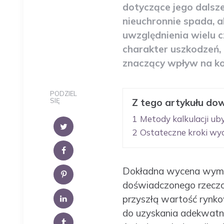
dotyczące jego dalsz
nieuchronnie spada, al
uwzględnienia wielu cz
charakter uszkodzeń,
znaczący wpływ na k
PODZIEL
SIĘ
Z tego artykułu dow
1
Metody kalkulacji ub
2
Ostateczne kroki wy
Dokładna wycena wymaga
doświadczonego rzeczoz
przyszłą wartość rynk
do uzyskania adekwatn