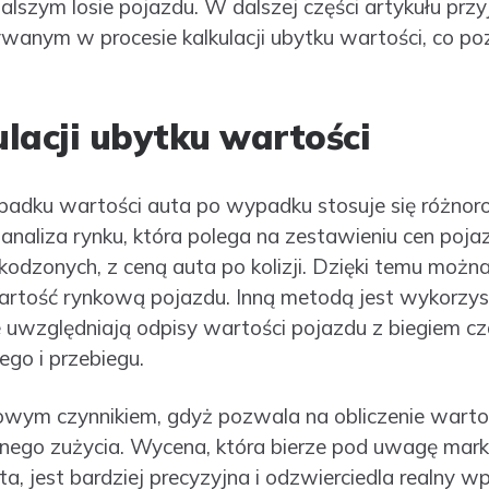
lszym losie pojazdu. W dalszej części artykułu prz
anym w procesie kalkulacji ubytku wartości, co po
lacji ubytku wartości
spadku wartości auta po wypadku stosuje się różnor
analiza rynku, która polega na zestawieniu cen po
kodzonych, z ceną auta po kolizji. Dzięki temu moż
tość rynkową pojazdu. Inną metodą jest wykorzyst
e uwzględniają odpisy wartości pojazdu z biegiem c
ego i przebiegu.
owym czynnikiem, gdyż pozwala na obliczenie warto
nego zużycia. Wycena, która bierze pod uwagę markę,
ta, jest bardziej precyzyjna i odzwierciedla realny w