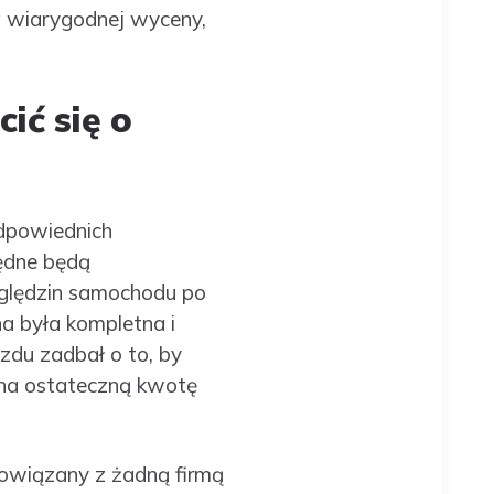
a wiarygodnej wyceny,
ić się o
odpowiednich
będne będą
oględzin samochodu po
a była kompletna i
azdu zadbał o to, by
 na ostateczną kwotę
powiązany z żadną firmą