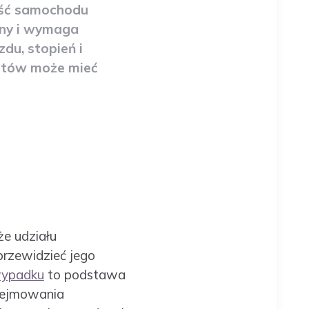
ość samochodu
żony i wymaga
zdu, stopień i
entów może mieć
że udziału
przewidzieć jego
wypadku
to podstawa
dejmowania