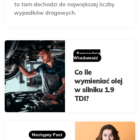
to tam dochodzi do największej liczby
wypadków drogowych.
Post
navigation
Poprzednia
Wiadomość
Co ile
wymieniać olej
w silniku 1.9
TDI?
Następny Post