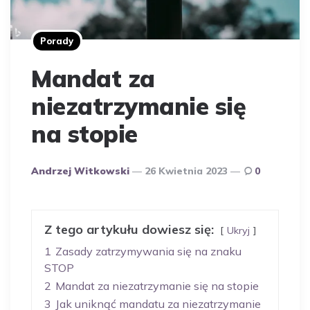
Porady
Mandat za
niezatrzymanie się
na stopie
Opublikowany
Andrzej Witkowski
26 Kwietnia 2023
0
Przez
Autora
Z tego artykułu dowiesz się:
Ukryj
1
Zasady zatrzymywania się na znaku
STOP
2
Mandat za niezatrzymanie się na stopie
3
Jak uniknąć mandatu za niezatrzymanie