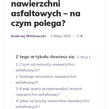
nawierzchni
asfaltowych – na
czym polega?
Opublikowany
Andrzej Witkowski
5 Maja 2023
0
Przez
Autora
Z tego artykułu dowiesz się:
Ukryj
1
Czym są remonty nawierzchni
asfaltowych?
2
Rodzaje remontów nawierzchni
asfaltowych
3
Kiedy warto przeprowadzić remont
nawierzchni asfaltowej?
4
Jakie są koszty remontów nawierzchni
asfaltowych?