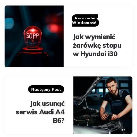
Post
navigation
Poprzednia
Wiadomość
Jak wymienić
żarówkę stopu
w Hyundai i30
Następny Post
Jak usunąć
serwis Audi A4
B6?