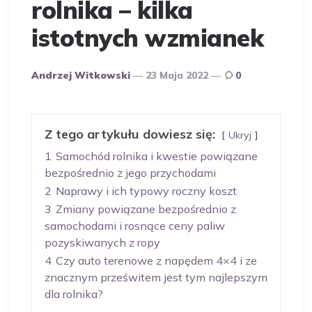
rolnika – kilka
istotnych wzmianek
Opublikowany
Andrzej Witkowski
23 Maja 2022
0
Przez
Autora
Z tego artykułu dowiesz się:
Ukryj
1
Samochód rolnika i kwestie powiązane
bezpośrednio z jego przychodami
2
Naprawy i ich typowy roczny koszt
3
Zmiany powiązane bezpośrednio z
samochodami i rosnące ceny paliw
pozyskiwanych z ropy
4
Czy auto terenowe z napędem 4×4 i ze
znacznym prześwitem jest tym najlepszym
dla rolnika?