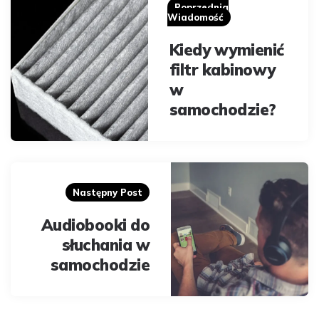
navigation
Poprzednia
Wiadomość
Kiedy wymienić
filtr kabinowy
w
samochodzie?
Następny Post
Audiobooki do
słuchania w
samochodzie