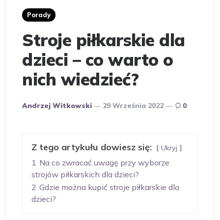
Porady
Stroje piłkarskie dla
dzieci – co warto o
nich wiedzieć?
Opublikowany
Andrzej Witkowski
29 Września 2022
0
Przez
Autora
Z tego artykułu dowiesz się:
Ukryj
1
Na co zwracać uwagę przy wyborze
strojów piłkarskich dla dzieci?
2
Gdzie można kupić stroje piłkarskie dla
dzieci?