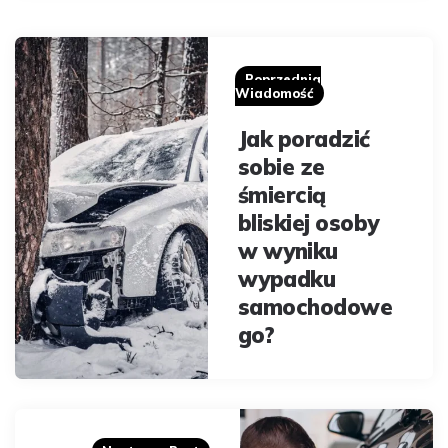
Post
navigation
Poprzednia
Wiadomość
Jak poradzić
sobie ze
śmiercią
bliskiej osoby
w wyniku
wypadku
samochodowe
go?