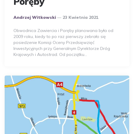
Poręby
Opublikowany
Andrzej Witkowski
23 Kwietnia 2021
Przez
Autora
Obwodnica Zawiercia i Poręby planowana była od
2009 roku, kiedy to po raz pierwszy zebrało się
posiedzenie Komisji Oceny Przedsięwzięć
Inwestycyjnych przy Generalnym Dyrektorze Dróg
Krajowych i Autostrad. Od początku…