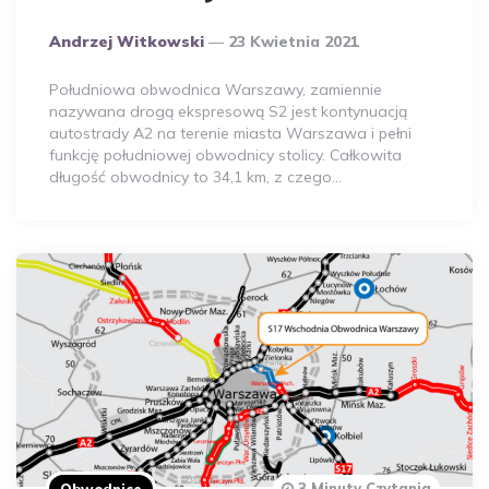
Opublikowany
Andrzej Witkowski
23 Kwietnia 2021
Przez
Autora
Południowa obwodnica Warszawy, zamiennie
nazywana drogą ekspresową S2 jest kontynuacją
autostrady A2 na terenie miasta Warszawa i pełni
funkcję południowej obwodnicy stolicy. Całkowita
długość obwodnicy to 34,1 km, z czego…
3 Minuty Czytania