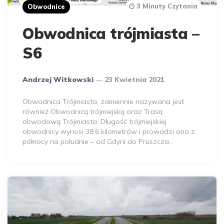
3 Minuty Czytania
Obwodnice
Obwodnica trójmiasta –
S6
Opublikowany
Andrzej Witkowski
23 Kwietnia 2021
Przez
Autora
Obwodnica Trójmiasta, zamiennie nazywana jest
również Obwodnicą trójmiejską oraz Trasą
obwodową Trójmiasta. Długość trójmiejskiej
obwodnicy wynosi 38,6 kilometrów i prowadzi ona z
północy na południe – od Gdyni do Pruszcza…