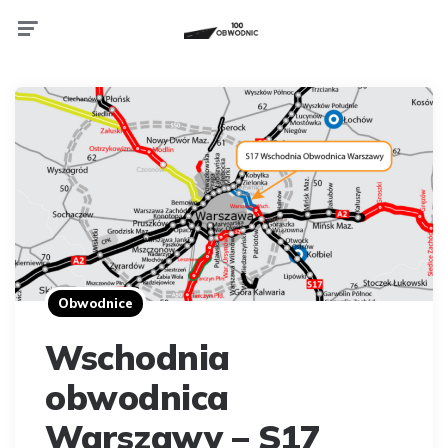
Menu
Obwodnice
Wschodnia
obwodnica
Warszawy – S17