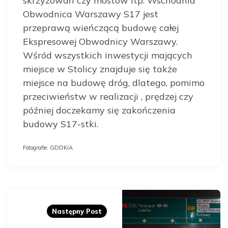
skrzyżowań czy mostów itp. Wschodnia
Obwodnica Warszawy S17 jest
przeprawą wieńczącą budowę całej
Ekspresowej Obwodnicy Warszawy.
Wśród wszystkich inwestycji mających
miejsce w Stolicy znajduje się także
miejsce na budowę dróg, dlatego, pomimo
przeciwieństw w realizacji , prędzej czy
później doczekamy się zakończenia
budowy S17-stki.
Fotografie: GDDKiA
Post
navigation
Następny Post